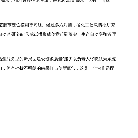
研需求，精准嫁接技术资源，探索构建起“需求—匹配—专家—
艺脱节定位模糊等问题。经过多方对接，省化工信息情报研究
自动监测设备”形成试模集成创意得到落实，生产自动率和管理
错觉服务型的新局面建设链条质量”服务队负责人张晓认为系统
力，但有挫折不明朗的结果打击创新底气，这是一个合作适配