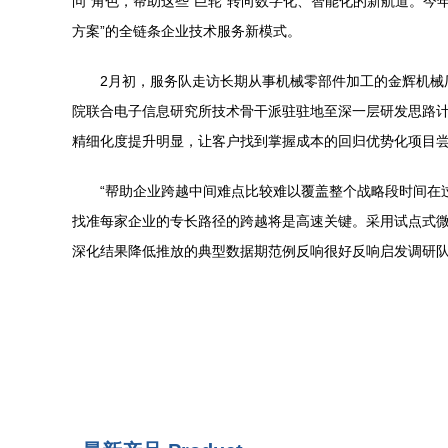
问”角色，帮助这些“巨轮”转向数字化、智能化的新航道。
方案”的全链条企业技术服务新模式。
2月初，服务队走访长期从事机械零部件加工的金辉机
院联合电子信息研究所技术骨干派驻驻地至深一层研发思路计
精细化度提升明显，让客户找到掌握成本的回归优势化项目
“帮助企业跨越中间难点比较难以覆盖整个战略段时间在
找准每家企业的专长路径的跨越将是高速关键。采用试点式微
深化结果降低推放的典型数据期范例反响很好反响启发调研队