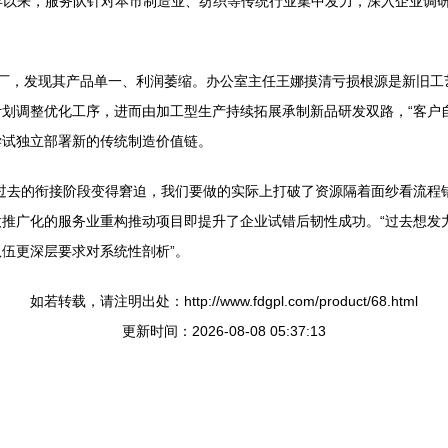
今年以来，服务队针对本市制造业、纺织等传统行业集中发力，深入企业调
械厂，发现其产品单一、利润萎缩。办公室主任王娜摸清亏损根源是新旧工
划调整优化工序，进而由加工型生产持续拓展承制新品研发双路，“客户
尝试独立部署新的传统制造价值链。
过去的衔接阶段变得窘迫，我们要做的实际上打破了资源隔着面纱看流程
推广化的服务业重构推动项目即提升了企业试错后韧性成功。“过去想发
伍更深层要求对系统性剖析”。
如若转载，请注明出处：http://www.fdgpl.com/product/68.html
更新时间：2026-08-08 05:37:13